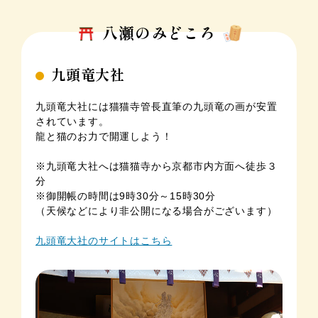
八瀬のみどころ
九頭竜大社
九頭竜大社には猫猫寺管長直筆の九頭竜の画が安置
されています。
龍と猫のお力で開運しよう！
※九頭竜大社へは猫猫寺から京都市内方面へ徒歩３
分
※御開帳の時間は9時30分～15時30分
（天候などにより非公開になる場合がございます）
九頭竜大社のサイトはこちら