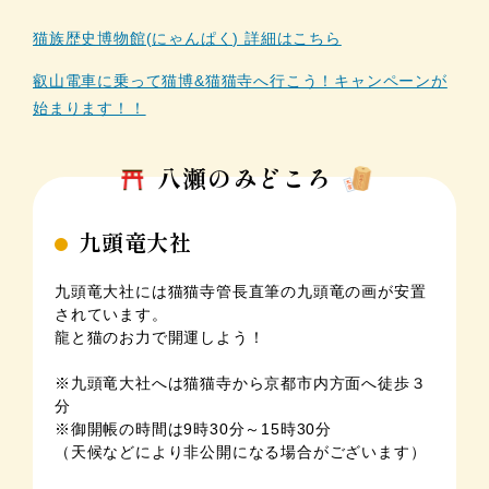
猫族歴史博物館(にゃんぱく) 詳細はこちら
叡山電車に乗って猫博&猫猫寺へ行こう！キャンペーンが
始まります！！
八瀬のみどころ
九頭竜大社
九頭竜大社には猫猫寺管長直筆の九頭竜の画が安置
されています。
龍と猫のお力で開運しよう！
※九頭竜大社へは猫猫寺から京都市内方面へ徒歩３
分
※御開帳の時間は9時30分～15時30分
（天候などにより非公開になる場合がございます）