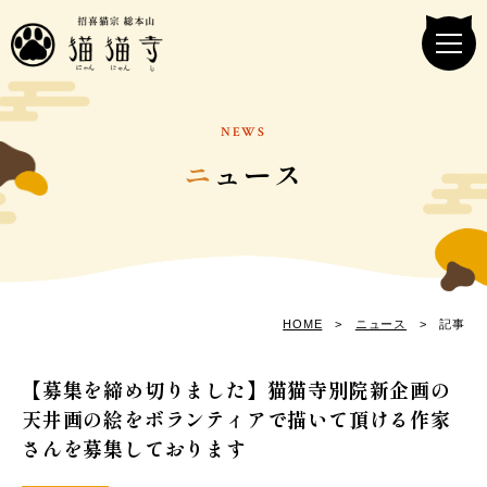
NEWS
ニ
ュース
HOME
>
ニュース
> 記事
【募集を締め切りました】猫猫寺別院新企画の
天井画の絵をボランティアで描いて頂ける作家
さんを募集しております