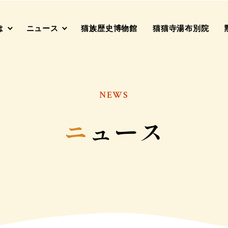
は
ニュース
猫族歴史博物館
猫猫寺湯布別院
NEWS
ニ
ュース