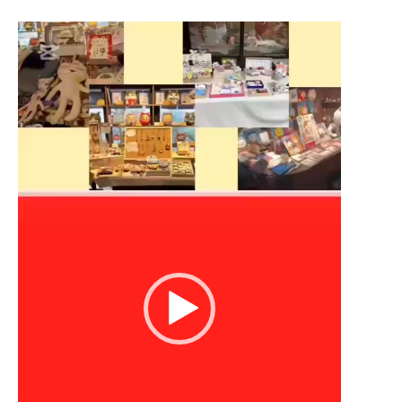
動
画
プ
レ
ー
ヤ
ー