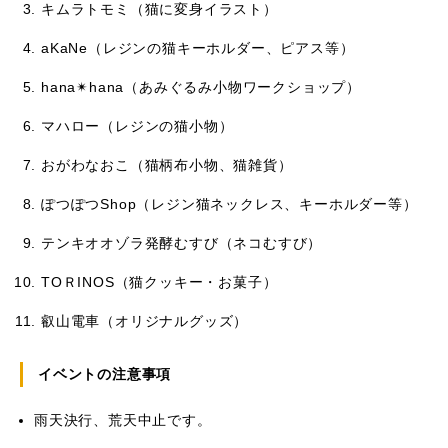
キムラトモミ（猫に変身イラスト）
aKaNe（レジンの猫キーホルダー、ピアス等）
hana✴hana（あみぐるみ小物ワークショップ）
マハロー（レジンの猫小物）
おがわなおこ（猫柄布小物、猫雑貨）
ぽつぽつShop（レジン猫ネックレス、キーホルダー等）
テンキオオゾラ発酵むすび（ネコむすび）
TOＲINOS（猫クッキー・お菓子）
叡山電車（オリジナルグッズ）
イベントの注意事項
雨天決行、荒天中止です。