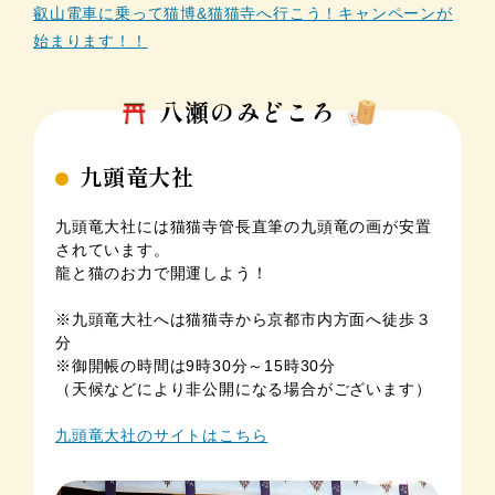
叡山電車に乗って猫博&猫猫寺へ行こう！キャンペーンが
始まります！！
八瀬のみどころ
九頭竜大社
九頭竜大社には猫猫寺管長直筆の九頭竜の画が安置
されています。
龍と猫のお力で開運しよう！
※九頭竜大社へは猫猫寺から京都市内方面へ徒歩３
分
※御開帳の時間は9時30分～15時30分
（天候などにより非公開になる場合がございます）
九頭竜大社のサイトはこちら