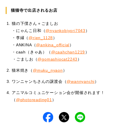
猫猫寺で出店されるお店
猫の下僕さん＋ごましお
・にゃんこ日和（
@nyankobiyori7043
）
・李縁（
@rien_1128
）
・ANKINA（
@ankina_official
）
・caah（きゃあ）（
@caahchan1219⁡
）
⁡⁡・ごましお（
@gomashiocat2243
）
猫米焼き（
@muku_nyaon
）
ワンニャンちさんの譲渡会（
@wannyanchi
）
アニマルコミュニケーション会が開催されます！
（
@photoreading01
）